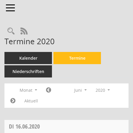
Toggle navigation
Rechercheauswahl
RSS-Feed
Termine 2020
Kalender
Termine
Niederschriften
Monat
Juni
2020
Aktuell
DI
16.06.2020