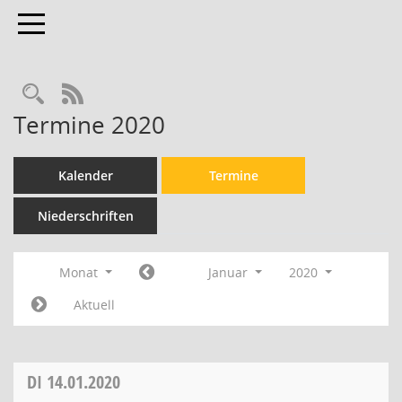
Toggle navigation
Rechercheauswahl
RSS-Feed
Termine 2020
Kalender
Termine
Niederschriften
Monat
Januar
2020
Aktuell
DI
14.01.2020