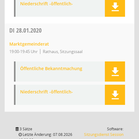
Niederschrift -öffentlich-
DI
28.01.2020
Marktgemeinderat
19:00-19:45 Uhr
Rathaus, Sitzungssaal
Öffentliche Bekanntmachung
Niederschrift -öffentlich-
3 Sätze
Software:
(Wird in
Letzte Änderung: 07.08.2026
Sitzungsdienst
Session