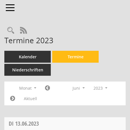
Toggle navigation
Rechercheauswahl
RSS-Feed
Termine 2023
Kalender
Termine
Niederschriften
Monat
Juni
2023
Aktuell
DI
13.06.2023