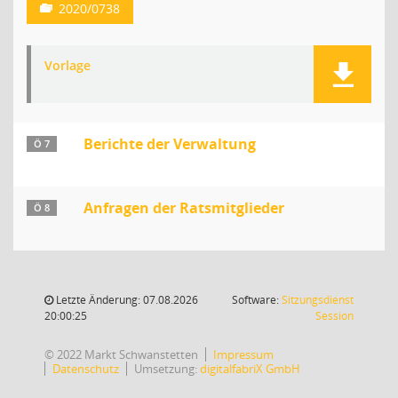
2020/0738
Vorlage
Berichte der Verwaltung
Ö 7
Anfragen der Ratsmitglieder
Ö 8
Letzte Änderung: 07.08.2026
Software:
Sitzungsdienst
(Wird in
20:00:25
Session
© 2022 Markt Schwanstetten
Impressum
Datenschutz
Umsetzung:
digitalfabriX GmbH