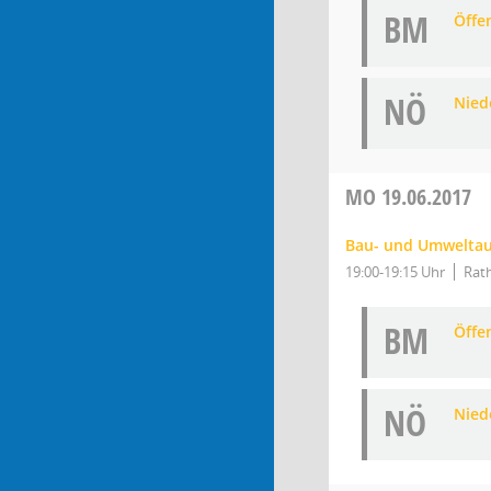
BM
Öffe
NÖ
Niede
MO
19.06.2017
Bau- und Umwelta
19:00-19:15 Uhr
Rath
BM
Öffe
NÖ
Niede