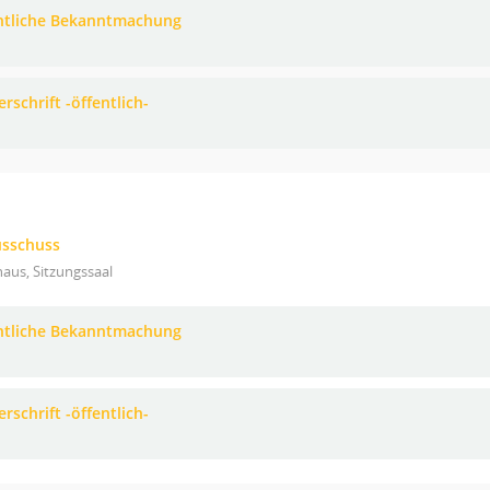
ntliche Bekanntmachung
rschrift -öffentlich-
usschuss
aus, Sitzungssaal
ntliche Bekanntmachung
rschrift -öffentlich-