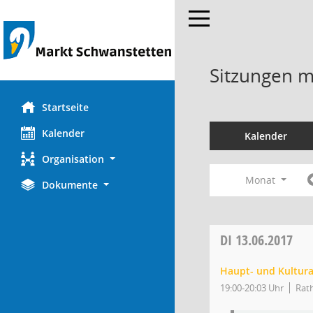
Toggle navigation
Sitzungen mi
Startseite
Kalender
Kalender
Organisation
Monat
Dokumente
DI
13.06.2017
Haupt- und Kultur
19:00-20:03 Uhr
Rath