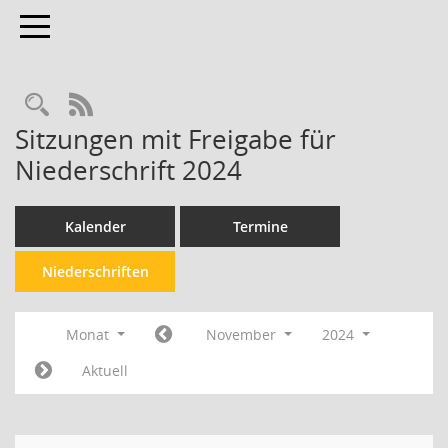
Toggle navigation
Rechercheauswahl
RSS-Feed
Sitzungen mit Freigabe für
Niederschrift 2024
Kalender
Termine
Niederschriften
Monat
November
2024
Aktuell