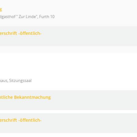
g
gasthof " Zur Linde", Furth 10
rschrift -öffentlich-
aus, Sitzungssaal
ntliche Bekanntmachung
rschrift -öffentlich-