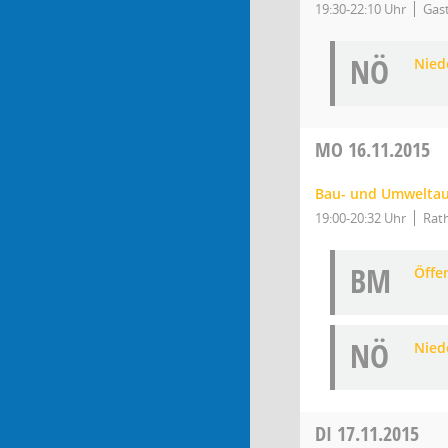
19:30-22:10 Uhr
Gas
NÖ
Niede
MO
16.11.2015
Bau- und Umwelta
19:00-20:32 Uhr
Rath
BM
Öffe
NÖ
Niede
DI
17.11.2015