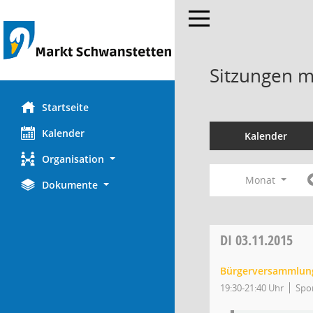
Toggle navigation
Sitzungen mi
Startseite
Kalender
Kalender
Organisation
Monat
Dokumente
DI
03.11.2015
Bürgerversammlun
19:30-21:40 Uhr
Spor