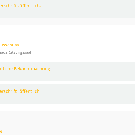
rschrift -öffentlich-
ausschuss
aus, Sitzungssaal
ntliche Bekanntmachung
rschrift -öffentlich-
g