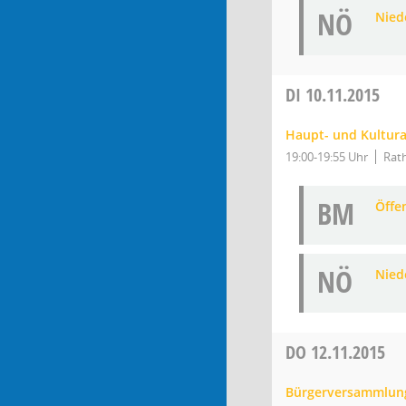
NÖ
Niede
DI
10.11.2015
Haupt- und Kultur
19:00-19:55 Uhr
Rath
BM
Öffe
NÖ
Niede
DO
12.11.2015
Bürgerversammlun