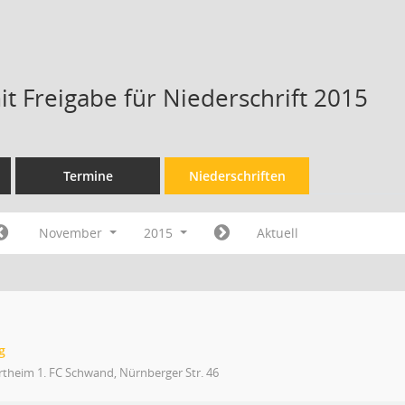
t Freigabe für Niederschrift 2015
Termine
Niederschriften
November
2015
Aktuell
g
theim 1. FC Schwand, Nürnberger Str. 46