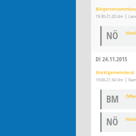
Bürgerversammlun
19:30-21:20 Uhr
Land
NÖ
Niede
DI
24.11.2015
Marktgemeinderat
19:00-21:34 Uhr
Rath
BM
Öffe
NÖ
Niede