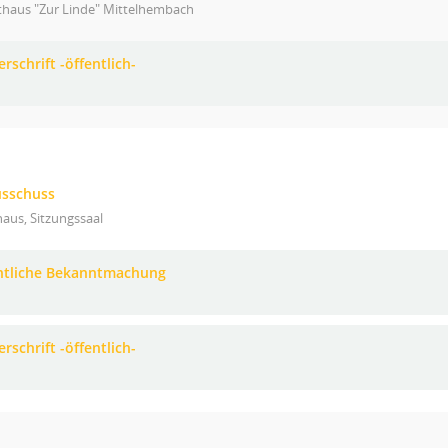
thaus "Zur Linde" Mittelhembach
rschrift -öffentlich-
usschuss
aus, Sitzungssaal
ntliche Bekanntmachung
rschrift -öffentlich-