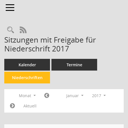
Toggle navigation
Rechercheauswahl
RSS-Feed
Sitzungen mit Freigabe für
Niederschrift 2017
Kalender
Termine
Niederschriften
Monat
Januar
2017
Aktuell