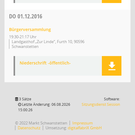
DO
01.12.2016
Bürgerversammlung
19:30-21:17 Uhr
Landgasthof „Zur Linde“, Furth 10, 90596
Schwanstetten
Niederschrift -öffentlich-
3 Sätze
Software:
(Wird in
Letzte Änderung: 06.08.2026
Sitzungsdienst
Session
15:00:26
© 2022 Markt Schwanstetten
Impressum
Datenschutz
Umsetzung:
digitalfabriX GmbH