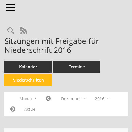
Toggle navigation
Rechercheauswahl
RSS-Feed
Sitzungen mit Freigabe für
Niederschrift 2016
Kalender
Termine
Niederschriften
Monat
Dezember
2016
Aktuell