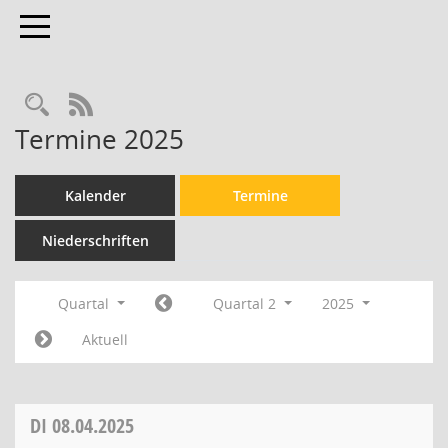
Toggle navigation
Rechercheauswahl
RSS-Feed
Termine 2025
Kalender
Termine
Niederschriften
Quartal
Quartal 2
2025
Aktuell
DI
08.04.2025