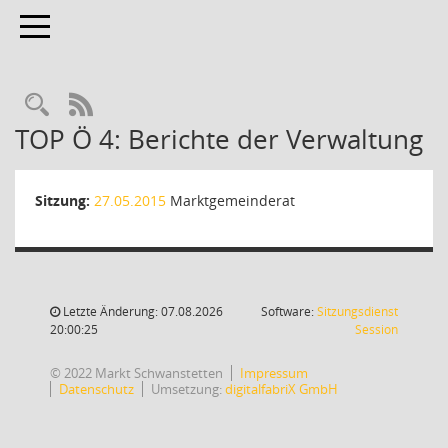
Toggle navigation
Rechercheauswahl
RSS-Feed
TOP Ö 4: Berichte der Verwaltung
Sitzung:
27.05.2015
Marktgemeinderat
Letzte Änderung: 07.08.2026
Software:
Sitzungsdienst
(Wird in
20:00:25
Session
© 2022 Markt Schwanstetten
Impressum
Datenschutz
Umsetzung:
digitalfabriX GmbH