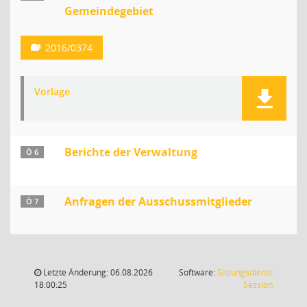
Gemeindegebiet
2016/0374
Vorlage
Berichte der Verwaltung
Ö 6
Anfragen der Ausschussmitglieder
Ö 7
Letzte Änderung: 06.08.2026
Software:
Sitzungsdienst
(Wird in
18:00:25
Session