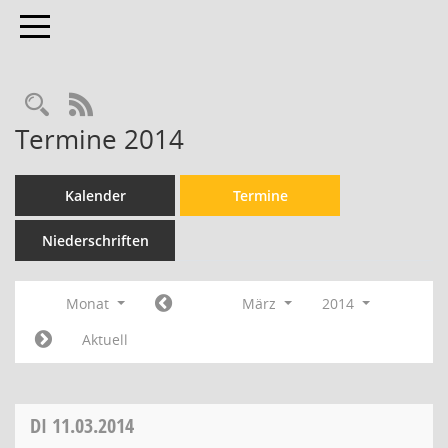
Toggle navigation
Rechercheauswahl
RSS-Feed
Termine 2014
Kalender
Termine
Niederschriften
Monat
März
2014
Aktuell
DI
11.03.2014