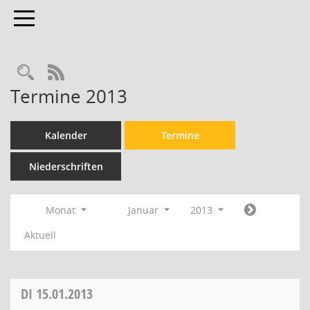
Toggle navigation
Rechercheauswahl
RSS-Feed
Termine 2013
Kalender
Termine
Niederschriften
Monat
Januar
2013
Aktuell
DI
15.01.2013